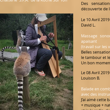
Chatterie S.P.A. de la Roche Sur Yon
Des sensation
découverte de
Le 10 Avril 2019
David L.
Massage sonor
apaisant
(travail sur les
Belles sensatio
le tambour et l
Un bon moment 
Le 08 Avril 2019
Louison B.
Balade en comb
avec des instr
J’ai aimé cette 
+ musique + nat