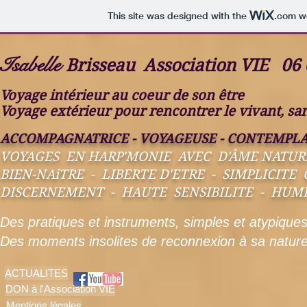
This site was designed with the
.com
we
Isabelle
Brisseau Association VIE 06 
Voyage intérieur au coeur de son être
Voyage extérieur pour rencontrer le vivant, s
ACCOMPAGNATRICE - VOYAGEUSE - CONTEMPLA
VOYAGES EN HARP'MONIE AVEC D'ÂME NATUR
BIEN-NAîTRE - LIBERTE D'ETRE - SIMPLICITE
DISCERNEMENT - HAUTE SENSIBILITE - HUMI
Des pratiques et instruments, simples et atypique
Des moments insolites de reconnexion à sa nature 
ACTUALITES
DON à l'Association VIE
Mentions légales