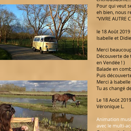
Pour qui veut se
eh bien, nous r
"VIVRE AUTRE 
le 18 Août 2019
Isabelle et Didie
Merci beaucoup 
Découverte de t
en Vendée ! )
Balade en comb
Puis découverte
Merci à Isabelle
Tu as changé de v
Le 18 Août 201
Véronique L.
Animation music
avec le multi-a