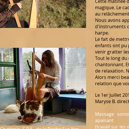
Cette matinée 
magique.
Le ca
au relâchement
Nous avons appr
d'instruments d
harpe.
Le fait de mettr
enfants ont pu 
venir gratter l
Tout le long du 
chantonnant.
E
de relaxation. 
Alors merci bea
relation que vo
Le 1er Juillet 20
Maryse B. direc
Massage sonor
apaisant
(travail sur les