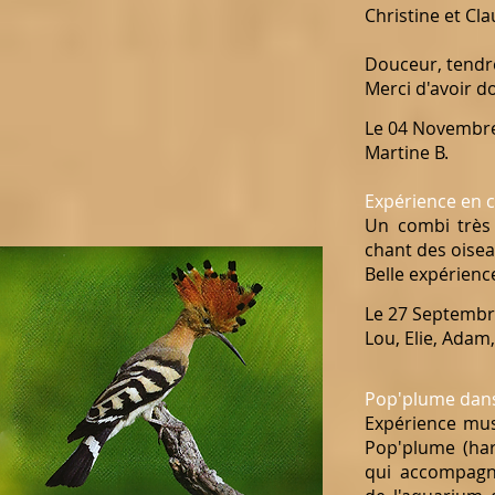
Christine et Cla
Douceur, tendre
Merci d'avoir d
Le 04 Novembr
Martine B.
Expérience en c
Un combi très 
chant des oisea
Belle expérienc
Le 27 Septembr
Lou, Elie, Adam,
Pop'plume dans
Expérience mus
Pop'plume (har
qui accompagne