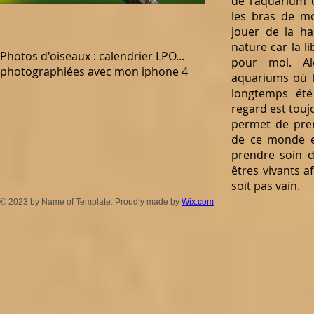
de l'aquarium
les bras de mo
jouer de la h
nature car la l
Photos d'oiseaux : calendrier LPO...
pour moi. Al
photographiées avec mon iphone 4
aquariums où l
longtemps été 
regard est touj
permet de pren
de ce monde e
prendre soin 
êtres vivants a
soit pas vain.
© 2023 by Name of Template. Proudly made by
Wix.com