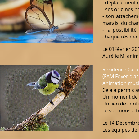
- déplacement d
- ses origines
- son attacheme
marais, du chant
- la possibili
chaque résident
Le 01Février 20
Aurélie M. anim
Résidence Cath
(FAM Foyer d'ac
Animation musi
Cela a permis a
Un moment de pa
Un lien de confi
Le son nous a t
Le 14 Décembr
Les équipes de