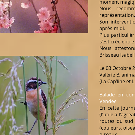
moment magique
Nous recomma
représentation.
Son interventi
après-midi.
Plus particuliè
s’est créé entre 
Nous atteston
Brisseau Isabell
Le 03 Octobre 
Valérie B. anima
(La Cap’line et 
Balade en co
Vendée
En cette journé
(l'utile à l'agr
routes du sud 
(couleurs, oisea
oiseaux.