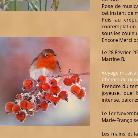
Pose de musica
cet instant de 
Puis au crépu
contemplation 
sous les coule
Encore Merci po
Le 28 Février 2
Martine B.
Voyage musical
Chemin de deuil
Prendre du tem
joyeuse, quel b
intense, paix r
Le 1er Novemb
Marie-Françoise
Les mains et la