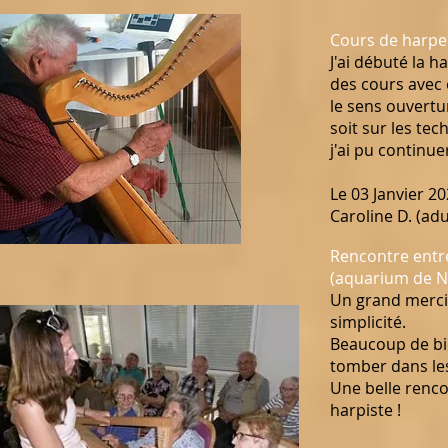
Cours de harpe
J'ai débuté la h
des cours avec e
le sens ouvertur
soit sur les tec
j'ai pu continu
Le 03 Janvier 2
Caroline D. (adu
Rencontre entre
(aquarium de No
Un grand merci
simplicité.
Beaucoup de bi
tomber dans le
Une belle renco
harpiste !