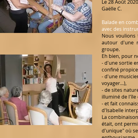
Le 28 Août 202
Gaëlle C.
Balade en comb
avec des instr
Nous voulions 
autour d'une r
groupe.
Eh bien, pour no
- d'une sortie e
confiné propice
- d'une musicie
voyager...),
- de sites natu
illuminé de l'île
- et fait conna
d'Isabelle interp
La combinaison 
était, ont permi
d'unique" où se
enthousiasme...