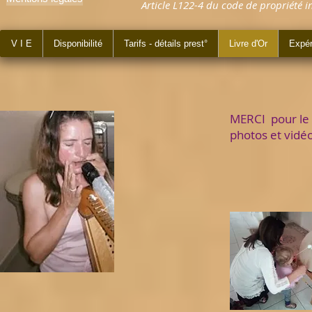
Article L122-4 du code de propriété inte
V I E
Disponibilité
Tarifs - détails prest°
Livre d'Or
Expér
MERCI pour le 
photos et vidé