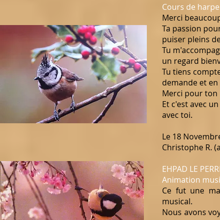
Cours de harpe 
Merci beaucoup 
Ta passion pour
puiser pleins d
Tu m'accompagn
un regard bienv
Tu tiens compte
demande et en 
Merci pour ton 
Et c'est avec u
avec toi.
Le 18 Novembr
Christophe R. (
EHPAD LE PERRI
Animation musi
Ce fut une ma
musical.
Nous avons voya