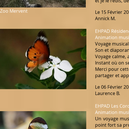
et je le redis, de
Zoo Mervent
Le 15 Février 2
Annick M.
EHPAD Résidence
Animation music
Voyage musical 
Son et diapora
Voyage calme, 
Instant où on se
Merci pour cett
partager et app
Le 06 Février 2
Laurence B.
EHPAD Les Cord
Animation musi
Un voyage musi
point fort
sa pr