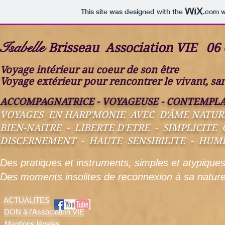
This site was designed with the
.com
w
Isabelle
Brisseau Association VIE 06 
Voyage intérieur au coeur de son être
Voyage extérieur pour rencontrer le vivant, s
ACCOMPAGNATRICE - VOYAGEUSE - CONTEMPLA
VOYAGES EN HARP'MONIE AVEC D'ÂME NATUR
BIEN-NAîTRE - LIBERTE D'ETRE - SIMPLICITE
DISCERNEMENT - HAUTE SENSIBILITE - HUMI
Des pratiques et instruments, simples et atypique
Des moments insolites de reconnexion à sa nature 
ACTUALITES
DON à l'Association VIE
Mentions légales